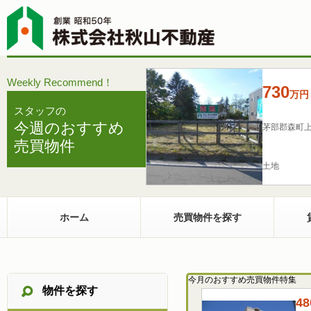
Weekly Recommend！
730
万
円
スタッフの
今週のおすすめ
茅部郡森町
売買物件
土地
ホーム
売買物件を探す
今月のおすすめ売買物件特集
物件を探す
48