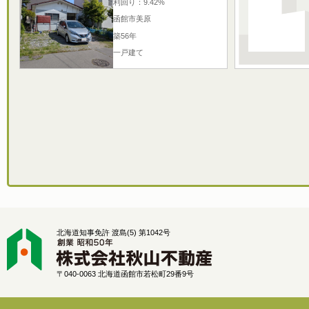
利回り：
9.42%
函館市美原
築56年
一戸建て
北海道知事免許 渡島(5) 第1042号
〒040-0063 北海道函館市若松町29番9号