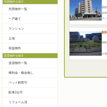
売買物件を探す
函館
売買物件一覧
[2D
マン
一戸建て
マンション
60
土地
函館
収益物件
土地
賃貸物件を探す
賃貸物件一覧
権利金・敷金無し
ペット飼育可
駐車2台可
リフォーム済